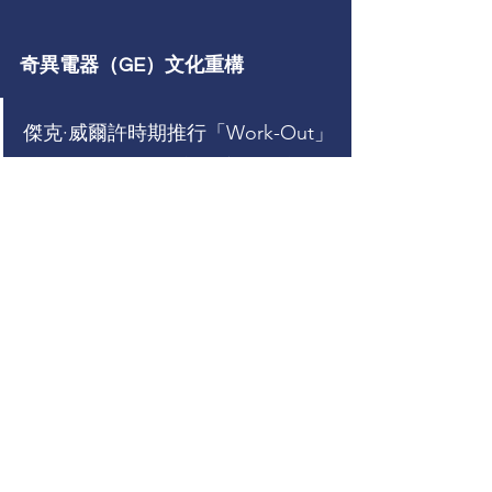
奇異電器（GE）文化重構
傑克·威爾許時期推行「Work-Out」
計劃，透過：拆除部門高牆會議員
工提案快速通道促成生產效率年增
12%（哈佛商學院案例編號：9-385-
315）
建構變革韌性組織
將變革管理內化為企業DNA需三大支
柱：