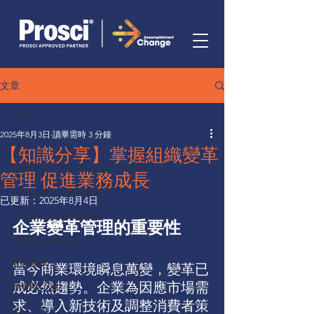
文章
All
2025年8月3日
讀畢需時 3 分鐘
All
【知識分享】掌握組織變革
Transformation Success Stories
管理 促進業務成長
Adoption strategies
已更新：
2025年8月4日
marketing execution
企業變革管理的重要性
media mastery
最新動向
當今商業環境瞬息萬變，變革已
成必然趨勢。企業為因應市場需
睿變圈 活動
求、導入新技術及調整消費者策
A.I.