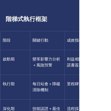
 階梯式執行框架
階段
關鍵行動
成效指標
啟動期
變革影響力分析
利益相關者承
＋風險預警
諾書簽署率
執行期
每日站會＋障礙
里程碑達成率
清除機制
深化期
技能認證＋最佳
流程採用率