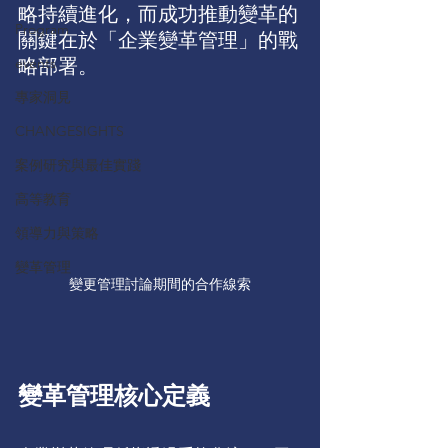
略持續進化，而成功推動變革的
Program
關鍵在於「企業變革管理」的戰
events
略部署。
專家洞見
CHANGESIGHTS
案例研究與最佳實踐
高等教育
領導力與策略
變革管理
變更管理討論期間的合作線索
變革管理核心定義