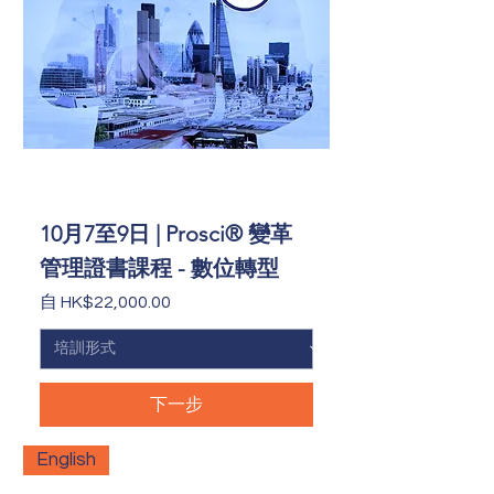
10月7至9日 | Prosci® 變革
管理證書課程 - 數位轉型
促銷價格
自
HK$22,000.00
下一步
English