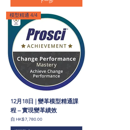
下一步
模型精通 4/4
12月18日 | 變革模型精通課
程 – 實現變革績效
促銷價格
自
HK$7,780.00