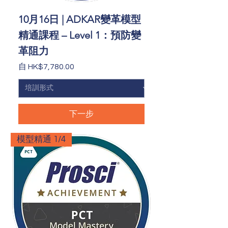
10月16日 | ADKAR變革模型
精通課程 – Level 1：預防變
革阻力
促銷價格
自
HK$7,780.00
下一步
模型精通 1/4