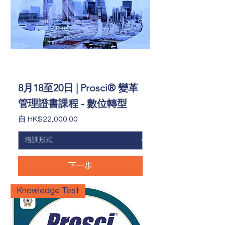
8月18至20日 | Prosci® 變革
管理證書課程 - 數位轉型
促銷價格
自
HK$22,000.00
下一步
Knowledge Test