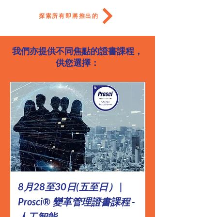
探索所有即將推出的
我們亦提供
不同焦點的證書課程
，
供您選擇：
8月28至30日(五至日） |
8月12至14日 | 
Prosci® 變革管理證書課程 -
管理證書課程 -
人工智能
（教育工作者