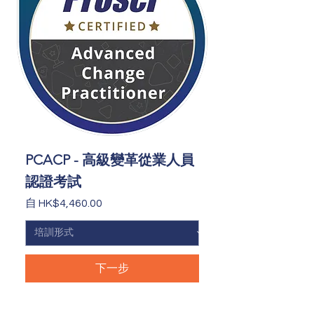
PCACP - 高級變革從業人員
認證考試
促銷價格
自
HK$4,460.00
下一步