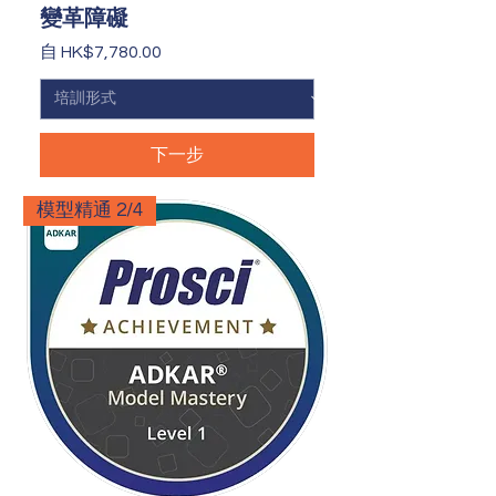
變革障礙
促銷價格
自
HK$7,780.00
下一步
模型精通 2/4