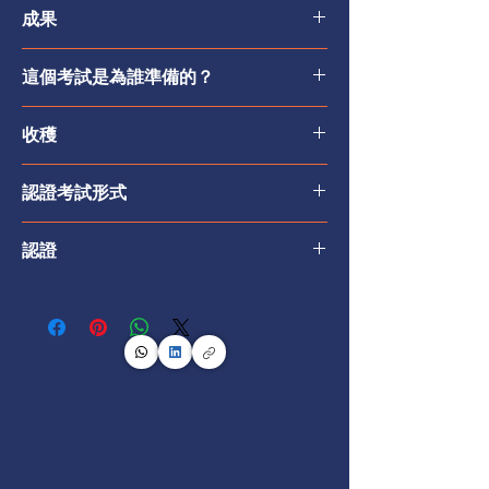
家變革從業人員的地位。
成果
獲得您應得的榮譽
這個考試是為誰準備的？
想要通過全球變革管理領導者的高級證書來脫
穎而出嗎？那麼，Prosci有一個專為您設計的
Prosci的高級從業人員認證是一個獨特的機
項目。
收穫
會，讓專注且有經驗的Prosci變革從業人員獲
參加所有四個Prosci模型精進課程，涵蓋
得變革管理的高級證書。您獲得證書的過程包
Prosci變革三角形（PCT）模型、ADKAR藍
Prosci的高級培訓和證書課程不僅使您區別於
括首先完成所有四個模型精進課程：
認證考試形式
圖、ADKAR評估和Prosci變革績效框架，以
其他變革從業人員，成為公認的變革領導者，
提升您的能力。然後，通過我們最新的證書來
還為您、您的項目和組織提供了顯著的好處。
PCT模型精進課程
：改善項目健康
此認證涉及一個線上考試，以驗證您在四
測試您的專業知識，該證書現在可通過我們的
認證
ADKAR變革模型精進課程
– Level 1：預
個模型精進課程中獲得的技能。
高級從業人員證書項目獲得：Prosci認證高級
提升您自參加三天的從業者課程以來所發
防變革阻力
考試包括60道選擇題、是非題、排名和配
變革從業人員（PCACP）。
展的技能，特別是在Prosci模型和評估方
通過考試後，您將成為Prosci認證的高級變革
ADKAR變革模型精進課程
– Level 2：解
對題型問題。
面。
從業人員。
決變革障礙
考試需要85%的正確答案才能通過。
慶祝Prosci模型精進系列課程如何幫助您
獲得應用性工具和洞察，以應對更複雜的
變革模型精進課程
：實現變革績效
通過考試後，您將成為Prosci認證的高級
實現更優質的變革成果
變革挑戰並推動更好的變革結果。
變革從業人員。
獲得您成就的認可
學習以結果為導向的變革管理績效衡量方
然後，通過高級從業人員認證，您可以測試您
您還可以在通過考試後獲得數位“認證”
通過Prosci的高級證書來加強您的履歷和
法，減少變革阻力等。
的知識，並在通過考試後成為Prosci認證的高
Credly徽章。
職業生涯
解鎖並展示變革管理的投資回報率
級變革從業人員。
考試重考需支付額外費用。
加入一個全球高級變革從業人員的網絡，
（ROI）。
您在報名和付款後有六個月的時間完成考
共享挑戰和解決方案
深入了解變革管理在實現關鍵商業目標中
試。