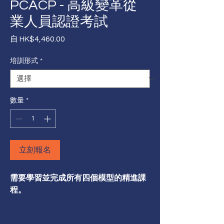
PCACP - 高級變革從
業人員認證考試
促銷價格
自
HK$4,460.00
培訓形式
*
數量
*
立刻報名
需要學習並完成所有四個模型的精進課
程。
通過Prosci的高級證書，鞏固您作為專