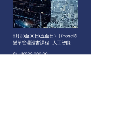
8月28至30日(五至日） | Prosci®
9月9至11日 | Prosci®
變革管理證書課程 - 人工智能
證書課程 - 人工智能
促銷價格
促銷價格
自
HK$22,000.00
自
HK$22,000.00
報名
查看所有課程和學習資料