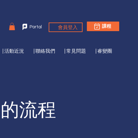
會員登入
課程
Portal
|活動近況
|聯絡我們
|常見問題
|睿變圈
動的流程