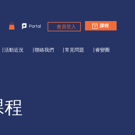
會員登入
課程
Portal
|活動近況
|聯絡我們
|常見問題
|睿變圈
課程