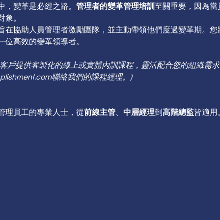
中，變革是必經之路。
管理者的變革管理培訓
至關重要，因為當
對象。
旨在協助人員管理者激勵團隊，並主動帶領他們度過變革期。您
一位高效的變革領導者。
業客戶提供客製化的線上或實體內訓課程，靈活配合您的組織需求
complishment.com聯絡我們的課程經理。)
管理員工的專業人士，從
前線主管
、
中層經理
到
高階總監
皆適用