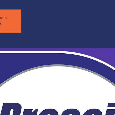
sale
s