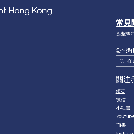
nt Hong Kong
常見
點擊查
您在找
關注
領英
微信
小紅書
Youtub
面書
Instagr