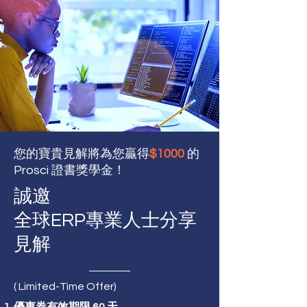
您的寶貴見解將為您贏得
$
1000
的
Prosci 證書獎學金！
誠邀
全球ERP專業人士分享
見解
( Limited-Time Offer)