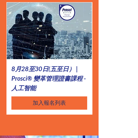
8月28至30日(五至日） |
8月12至14日 | 
Prosci® 變革管理證書課程 -
管理證書課程 -
人工智能
（教育工作者
加入報名列表