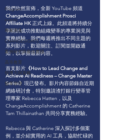
我們欣然宣佈，全新 YouTube 頻道 
Program
ChangeAccomplishment Prosci 
events
Affiliate HK
 正式上線。此頻道將持續分
專家洞見
享關於成功推動組織變革的專業洞見與
實務經驗。我們每週將推出不同主題的
CHANGESIGHTS
系列影片，歡迎關注、訂閱並開啟通
案例研究與最佳實踐
知，以掌握最新內容。
高等教育
首支影片
《How to Lead Change and 
領導力與策略
Achieve AI Readiness – Change Master 
Series》
現已發布。影片內容節錄自近期
變革管理
網絡研討會，特別邀請渣打銀行變革管
理專家 Rebecca Hatten，以及 
ChangeAccomplishment 的 Catherine 
Tam Thillainathan 共同分享實務經驗。
Rebecca 與 Catherine 深入探討多個案
例，並介紹實用的 AI 工具，協助忙碌的