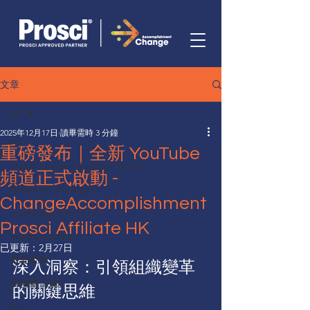
文章
All
2025年12月17日
讀畢需時 3 分鐘
All
重磅發布｜全新 YouTube
Transformation Success Stories
頻道正式啟動 -
Adoption strategies
ChangeAccomplishment
marketing execution
Prosci Affiliate HK
media mastery
已更新：
2月27日
最新動向
深入洞察：引領組織變革
睿變圈 活動
的關鍵思維
A.I.