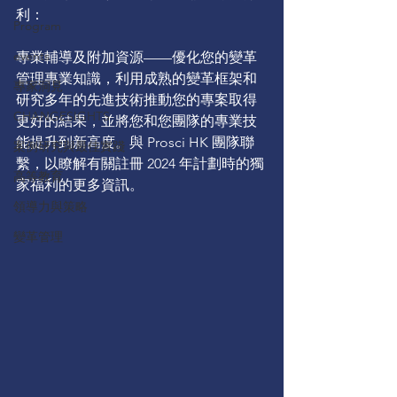
利：
Program
events
專業輔導及附加資源——優化您的變革
管理專業知識，利用成熟的變革框架和
專家洞見
研究多年的先進技術推動您的專案取得
CHANGESIGHTS
更好的結果，並將您和您團隊的專業技
能提升到新高度。與 Prosci HK 團隊聯
案例研究與最佳實踐
繫，以瞭解有關註冊 2024 年計劃時的獨
高等教育
家福利的更多資訊。
領導力與策略
變革管理