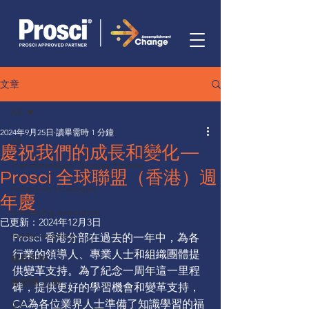
文章
All
2024年9月25日
讀畢需時 1 分鐘
All
慶祝我們的成長和變化—
Transformation Success Stories
Prosci 全球聯盟（香港）週
Adoption strategies
年慶
marketing execution
已更新：
2024年12月3日
media mastery
Prosci 香港分部在過去的一年中，為各
行業的領導人、專業人士和組織團體提
最新動向
供變革支持。為了紀念一周年這一里程
睿變圈 活動
碑，提供更好的學習機會和變革支持，
CA為各位業界人士準備了知識學習的福
A.I.